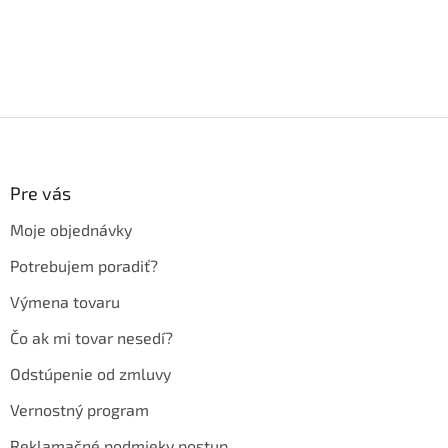
Z
á
p
ä
Pre vás
t
Moje objednávky
i
e
Potrebujem poradiť?
Výmena tovaru
Čo ak mi tovar nesedí?
Odstúpenie od zmluvy
Vernostný program
Reklamačné podmieky postup