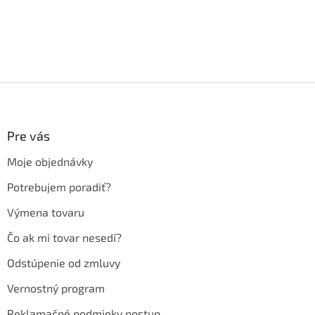
Z
á
p
ä
Pre vás
t
Moje objednávky
i
e
Potrebujem poradiť?
Výmena tovaru
Čo ak mi tovar nesedí?
Odstúpenie od zmluvy
Vernostný program
Reklamačné podmieky postup