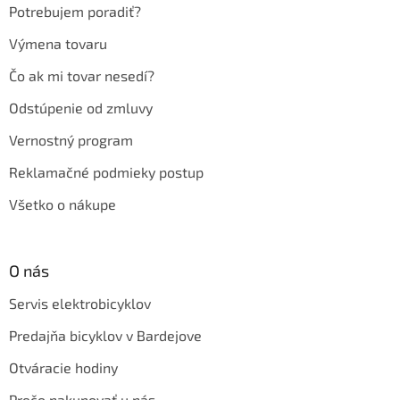
e
Potrebujem poradiť?
Výmena tovaru
Čo ak mi tovar nesedí?
Odstúpenie od zmluvy
Vernostný program
Reklamačné podmieky postup
Všetko o nákupe
O nás
Servis elektrobicyklov
Predajňa bicyklov v Bardejove
Otváracie hodiny
Prečo nakupovať u nás