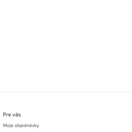
Z
á
p
ä
Pre vás
t
Moje objednávky
i