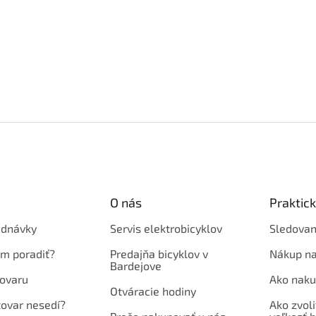
O nás
Praktic
ednávky
Servis elektrobicyklov
Sledovan
em poradiť?
Predajňa bicyklov v
Nákup na
Bardejove
ovaru
Ako naku
Otváracie hodiny
tovar nesedí?
Ako zvoli