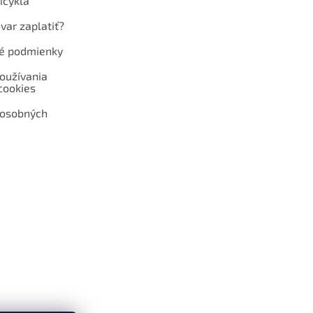
icykla
var zaplatiť?
é podmienky
oužívania
cookies
 osobných