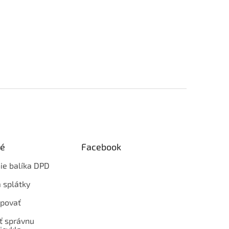
ké
Facebook
ie balíka DPD
 splátky
povať
ť správnu