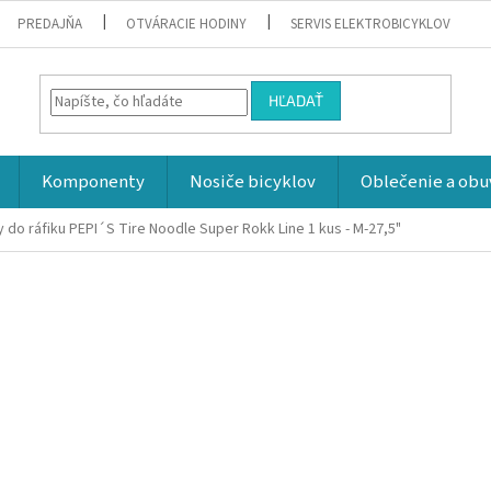
PREDAJŇA
OTVÁRACIE HODINY
SERVIS ELEKTROBICYKLOV
HĽADAŤ
Komponenty
Nosiče bicyklov
Oblečenie a obu
y do ráfiku PEPI´S Tire Noodle Super Rokk Line 1 kus - M-27,5"