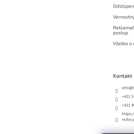
Odstúpen
Vernostn
Reklamač
postup
Všetko o
Kontakt
info
@
+421 5
+421 
https:
m/bicy