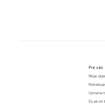
Z
á
p
ä
t
Pre vás
i
e
Moje obj
Potrebuj
Výmena t
Čo ak mi 