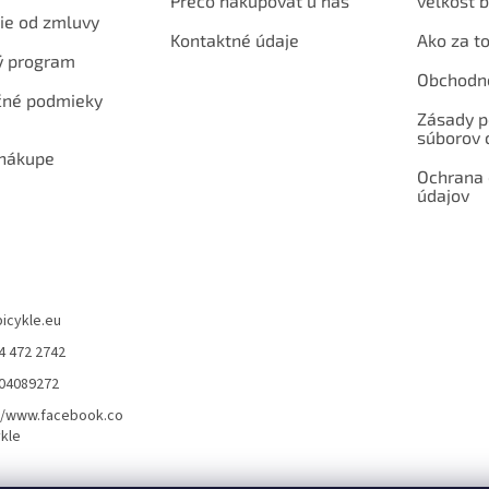
Prečo nakupovať u nás
veľkosť b
ie od zmluvy
Kontaktné údaje
Ako za to
ý program
Obchodn
né podmieky
Zásady p
súborov 
 nákupe
Ochrana
údajov
bicykle.eu
4 472 2742
904089272
//www.facebook.co
kle