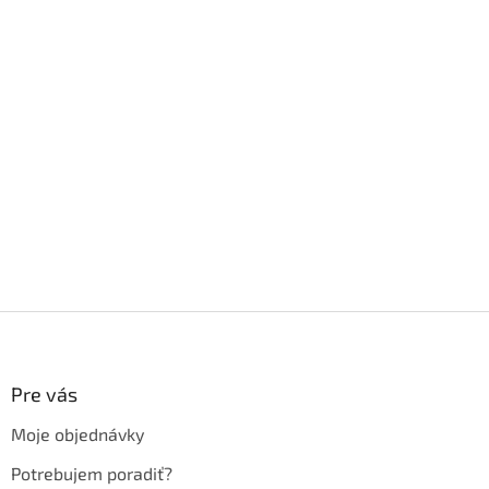
Z
á
p
ä
Pre vás
t
Moje objednávky
i
e
Potrebujem poradiť?