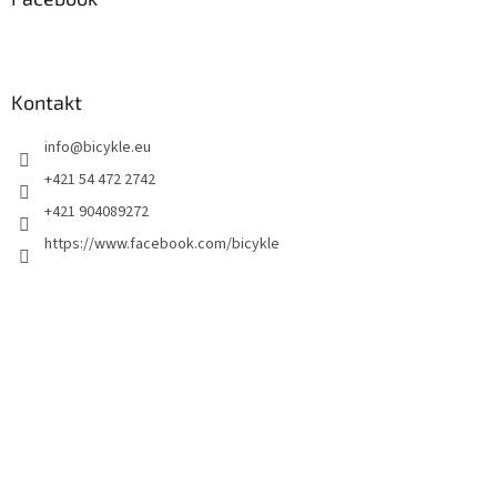
Kontakt
info
@
bicykle.eu
+421 54 472 2742
+421 904089272
https://www.facebook.com/bicykle