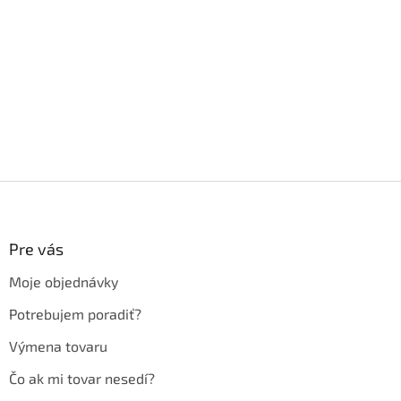
Z
á
p
ä
Pre vás
t
Moje objednávky
i
e
Potrebujem poradiť?
Výmena tovaru
Čo ak mi tovar nesedí?