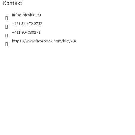
Kontakt
info
@
bicykle.eu
+421 54 472 2742
+421 904089272
https://www.facebook.com/bicykle