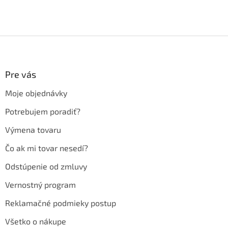
Z
á
p
ä
Pre vás
t
Moje objednávky
i
e
Potrebujem poradiť?
Výmena tovaru
Čo ak mi tovar nesedí?
Odstúpenie od zmluvy
Vernostný program
Reklamačné podmieky postup
Všetko o nákupe