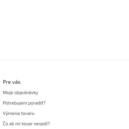
Z
á
p
ä
Pre vás
t
Moje objednávky
i
e
Potrebujem poradiť?
Výmena tovaru
Čo ak mi tovar nesedí?