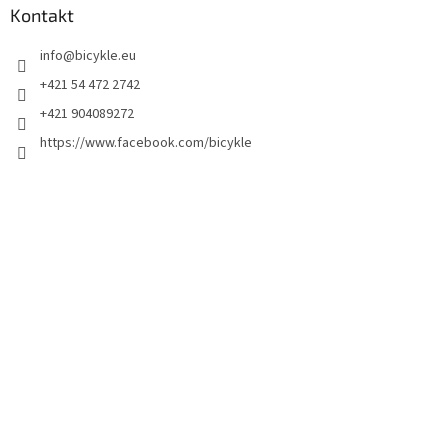
Kontakt
info
@
bicykle.eu
+421 54 472 2742
+421 904089272
https://www.facebook.com/bicykle