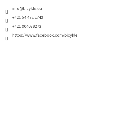
info
@
bicykle.eu
+421 54 472 2742
+421 904089272
https://www.facebook.com/bicykle