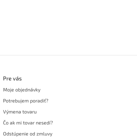
Z
á
p
ä
Pre vás
t
Moje objednávky
i
e
Potrebujem poradiť?
Výmena tovaru
Čo ak mi tovar nesedí?
Odstúpenie od zmluvy