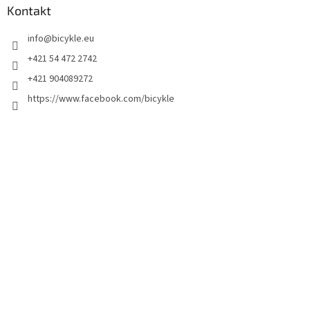
Kontakt
info
@
bicykle.eu
+421 54 472 2742
+421 904089272
https://www.facebook.com/bicykle