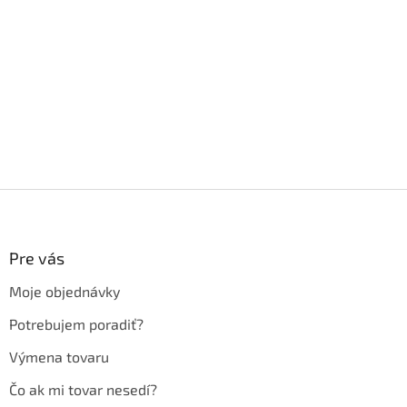
Z
á
p
ä
Pre vás
t
Moje objednávky
i
e
Potrebujem poradiť?
Výmena tovaru
Čo ak mi tovar nesedí?