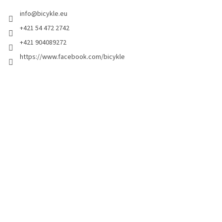
info
@
bicykle.eu
+421 54 472 2742
+421 904089272
https://www.facebook.com/bicykle