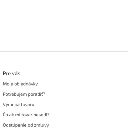
Z
á
p
ä
Pre vás
t
Moje objednávky
i
e
Potrebujem poradiť?
Výmena tovaru
Čo ak mi tovar nesedí?
Odstúpenie od zmluvy