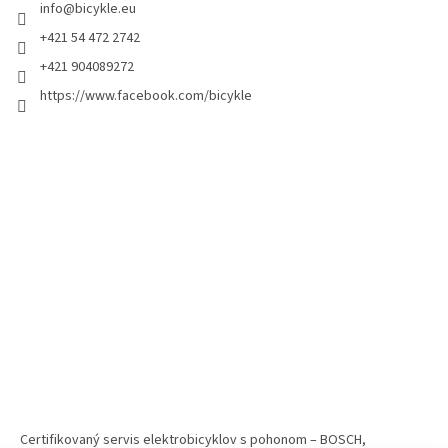
info
@
bicykle.eu
+421 54 472 2742
+421 904089272
https://www.facebook.com/bicykle
Certifikovaný servis elektrobicyklov s pohonom – BOSCH,