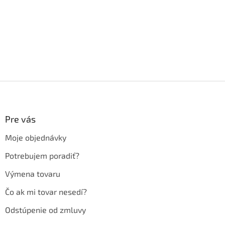
Z
á
p
ä
Pre vás
t
Moje objednávky
i
e
Potrebujem poradiť?
Výmena tovaru
Čo ak mi tovar nesedí?
Odstúpenie od zmluvy