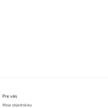
Z
á
p
ä
Pre vás
t
Moje objednávky
i