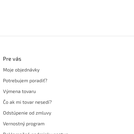
Z
á
p
ä
Pre vás
t
Moje objednávky
i
e
Potrebujem poradiť?
Výmena tovaru
Čo ak mi tovar nesedí?
Odstúpenie od zmluvy
Vernostný program