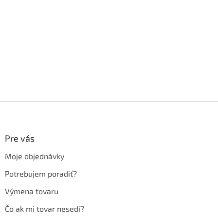
Z
á
p
ä
Pre vás
t
Moje objednávky
i
e
Potrebujem poradiť?
Výmena tovaru
Čo ak mi tovar nesedí?