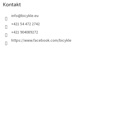
Kontakt
info
@
bicykle.eu
+421 54 472 2742
+421 904089272
https://www.facebook.com/bicykle