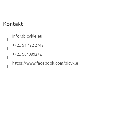
Kontakt
info
@
bicykle.eu
+421 54 472 2742
+421 904089272
https://www.facebook.com/bicykle