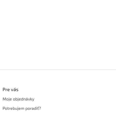
Z
á
p
ä
Pre vás
t
Moje objednávky
i
e
Potrebujem poradiť?