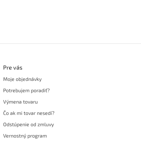
Z
á
p
ä
Pre vás
t
Moje objednávky
i
e
Potrebujem poradiť?
Výmena tovaru
Čo ak mi tovar nesedí?
Odstúpenie od zmluvy
Vernostný program