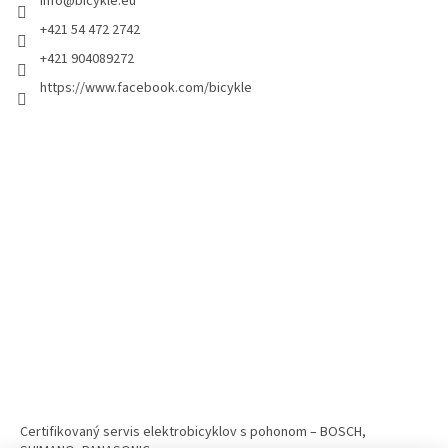
info
@
bicykle.eu
+421 54 472 2742
+421 904089272
https://www.facebook.com/bicykle
Certifikovaný servis elektrobicyklov s pohonom – BOSCH,