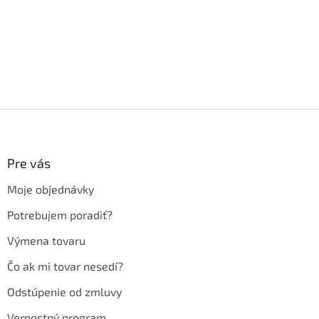
Z
á
p
ä
Pre vás
t
Moje objednávky
i
e
Potrebujem poradiť?
Výmena tovaru
Čo ak mi tovar nesedí?
Odstúpenie od zmluvy
Vernostný program