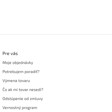
Z
á
p
ä
Pre vás
t
Moje objednávky
i
e
Potrebujem poradiť?
Výmena tovaru
Čo ak mi tovar nesedí?
Odstúpenie od zmluvy
Vernostný program