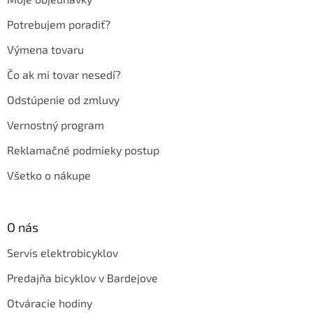
i
e
Potrebujem poradiť?
Výmena tovaru
Čo ak mi tovar nesedí?
Odstúpenie od zmluvy
Vernostný program
Reklamačné podmieky postup
Všetko o nákupe
O nás
Servis elektrobicyklov
Predajňa bicyklov v Bardejove
Otváracie hodiny