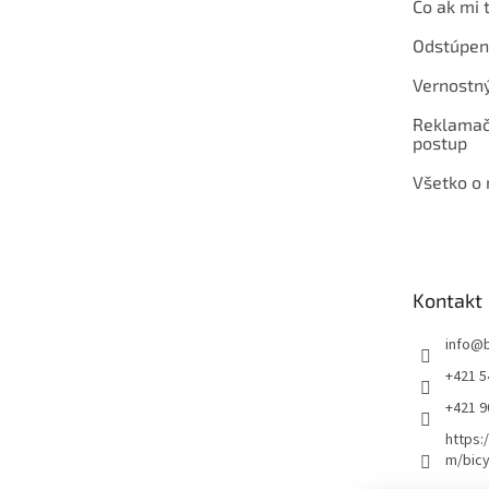
Čo ak mi 
Odstúpen
Vernostn
Reklamač
postup
Všetko o
Kontakt
info
@
+421 5
+421 
https:
m/bicy