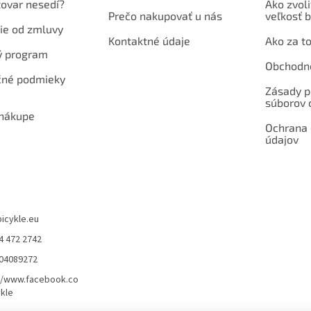
tovar nesedí?
Ako zvoli
Prečo nakupovať u nás
veľkosť b
ie od zmluvy
Kontaktné údaje
Ako za to
ý program
Obchodn
né podmieky
Zásady p
súborov 
 nákupe
Ochrana
údajov
bicykle.eu
4 472 2742
904089272
//www.facebook.co
kle