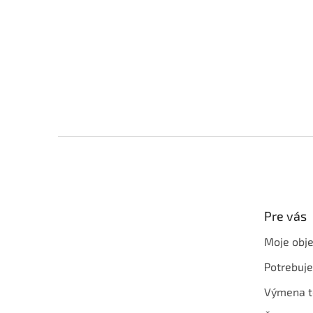
Z
á
p
ä
t
Pre vás
i
e
Moje obj
Potrebuj
Výmena t