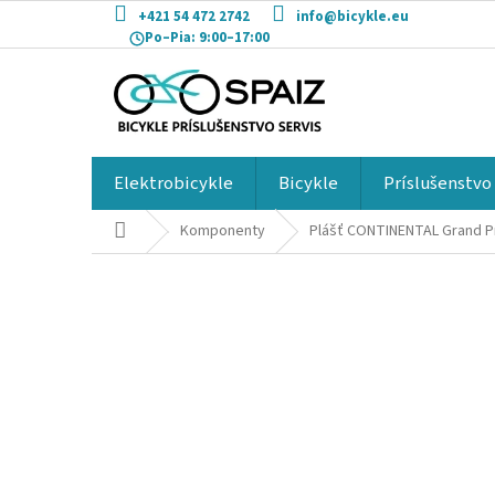
Prejsť
+421 54 472 2742
info@bicykle.eu
na
Po–Pia:
9:00–17:00
obsah
Elektrobicykle
Bicykle
Príslušenstvo
Domov
Komponenty
Plášť CONTINENTAL Grand Pr