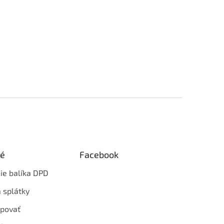
ké
Facebook
ie balíka DPD
 splátky
povať