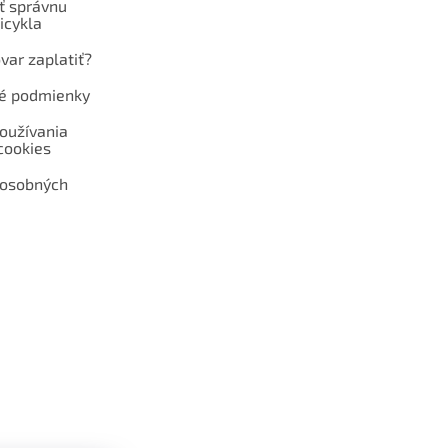
ť správnu
icykla
var zaplatiť?
é podmienky
oužívania
cookies
 osobných