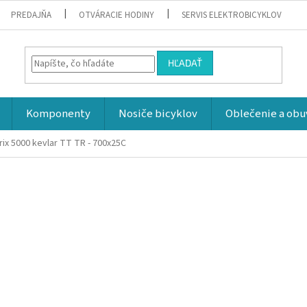
PREDAJŇA
OTVÁRACIE HODINY
SERVIS ELEKTROBICYKLOV
HĽADAŤ
Komponenty
Nosiče bicyklov
Oblečenie a obu
ix 5000 kevlar TT TR - 700x25C