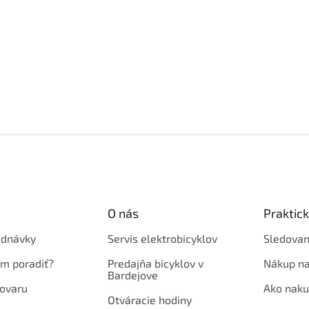
O nás
Praktic
ednávky
Servis elektrobicyklov
Sledovan
em poradiť?
Predajňa bicyklov v
Nákup na
Bardejove
ovaru
Ako naku
Otváracie hodiny