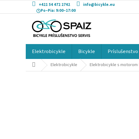
Prejsť
+421 54 472 2742
info@bicykle.eu
na
Po–Pia:
9:00–17:00
obsah
Elektrobicykle
Bicykle
Príslušenstvo
Domov
Elektrobicykle
Elektrobicykle s motorom