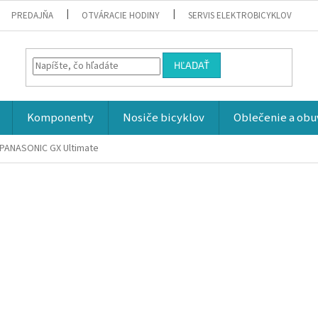
PREDAJŇA
OTVÁRACIE HODINY
SERVIS ELEKTROBICYKLOV
HĽADAŤ
Komponenty
Nosiče bicyklov
Oblečenie a obu
 PANASONIC GX Ultimate