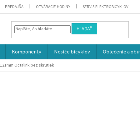
PREDAJŇA
OTVÁRACIE HODINY
SERVIS ELEKTROBICYKLOV
HĽADAŤ
Komponenty
Nosiče bicyklov
Oblečenie a obu
121mm Octalink bez skrutiek