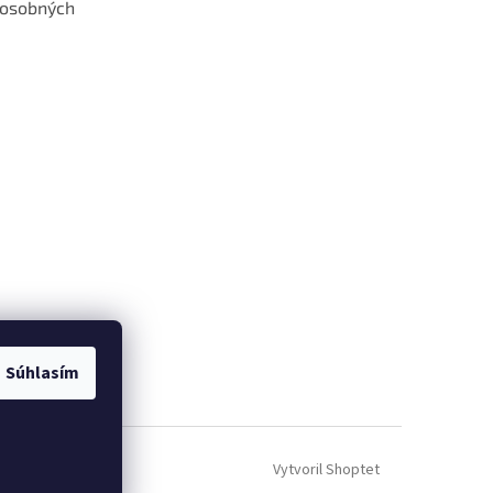
 osobných
 web hokejshop.eu
Súhlasím
Vytvoril Shoptet