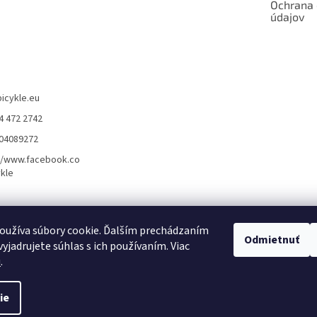
Ochrana
údajov
bicykle.eu
4 472 2742
904089272
//www.facebook.co
kle
rvis elektrobicyklov s pohonom – BOSCH, SHIMANO, PANASONIC
Partnerský
oužíva súbory cookie. Ďalším prechádzaním
Odmietnuť
yjadrujete súhlas s ich používaním. Viac
u
.
ie
dené.