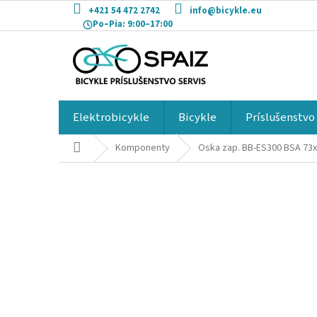
Prejsť
+421 54 472 2742
info@bicykle.eu
na
Po–Pia:
9:00–17:00
obsah
Elektrobicykle
Bicykle
Príslušenstvo
Domov
Komponenty
Oska zap. BB-ES300 BSA 73x