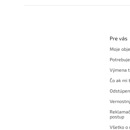
Z
á
p
ä
t
Pre vás
i
e
Moje obj
Potrebuj
Výmena t
Čo ak mi 
Odstúpen
Vernostn
Reklamač
postup
Všetko o