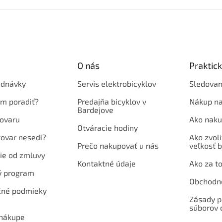
O nás
Praktic
ednávky
Servis elektrobicyklov
Sledovan
em poradiť?
Predajňa bicyklov v
Nákup na
Bardejove
ovaru
Ako naku
Otváracie hodiny
tovar nesedí?
Ako zvoli
Prečo nakupovať u nás
veľkosť b
ie od zmluvy
Kontaktné údaje
Ako za to
ý program
Obchodn
né podmieky
Zásady p
súborov 
 nákupe