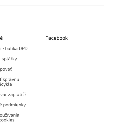
ké
Facebook
ie balíka DPD
 splátky
povať
ť správnu
icykla
var zaplatiť?
é podmienky
oužívania
cookies