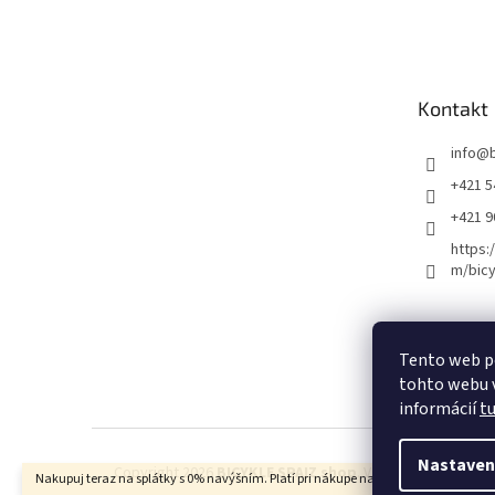
Kontakt
info
@
+421 5
+421 
https:
m/bicy
Certifikovaný se
Tento web p
tohto webu v
informácií
t
Nastaven
Copyright 2026
BICYKLE SPAIZ shop
. Všetky práva vyhra
Nakupuj teraz na splátky s 0% navýšním. Platí pri nákupe nad 100€.