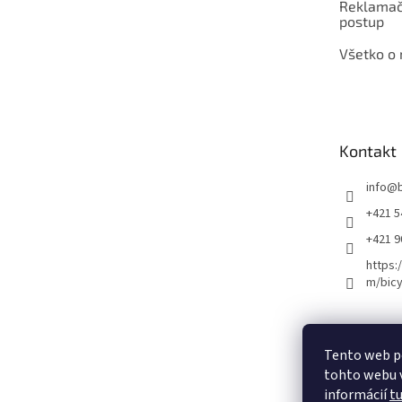
Reklamač
postup
Všetko o
Kontakt
info
@
+421 5
+421 
https:
m/bicy
Certifikovaný se
Tento web p
tohto webu v
informácií
t