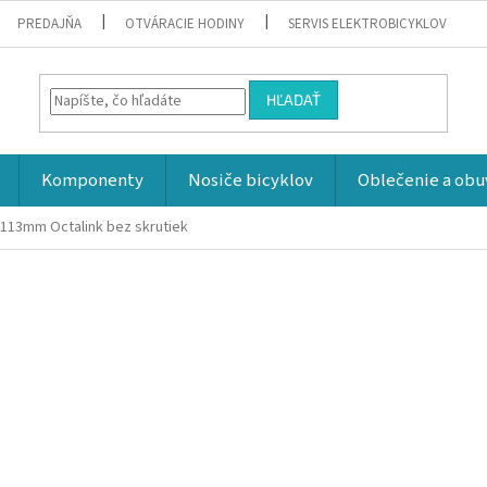
PREDAJŇA
OTVÁRACIE HODINY
SERVIS ELEKTROBICYKLOV
HĽADAŤ
Komponenty
Nosiče bicyklov
Oblečenie a obu
113mm Octalink bez skrutiek