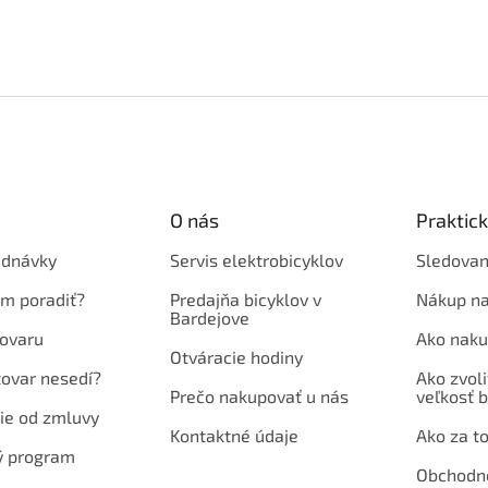
O nás
Praktic
ednávky
Servis elektrobicyklov
Sledovan
em poradiť?
Predajňa bicyklov v
Nákup na
Bardejove
ovaru
Ako naku
Otváracie hodiny
tovar nesedí?
Ako zvoli
Prečo nakupovať u nás
veľkosť b
ie od zmluvy
Kontaktné údaje
Ako za to
ý program
Obchodn