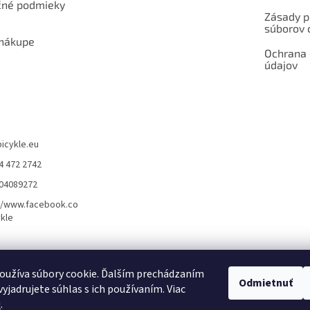
né podmieky
Zásady p
súborov 
 nákupe
Ochrana
údajov
bicykle.eu
4 472 2742
904089272
//www.facebook.co
kle
rvis elektrobicyklov s pohonom – BOSCH, SHIMANO, PANASONIC
Partnerský
oužíva súbory cookie. Ďalším prechádzaním
Odmietnuť
yjadrujete súhlas s ich používaním. Viac
u
.