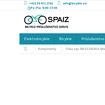
Prejsť
+421 54 472 2742
info@bicykle.eu
na
Po–Pia:
9:00–17:00
obsah
Elektrobicykle
Bicykle
Príslušenstvo
Domov
Komponenty
Oska zap. BB-ES300 BSA 68x