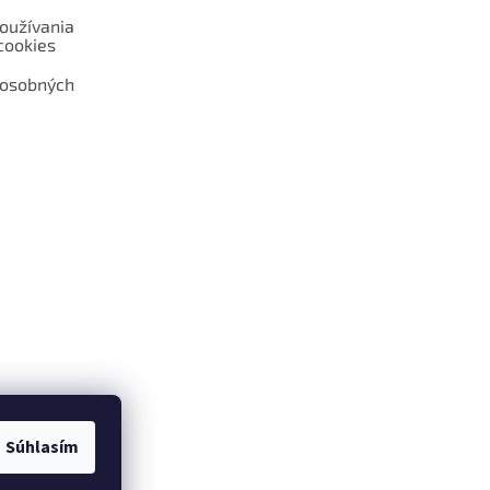
oužívania
cookies
 osobných
 web hokejshop.eu
Súhlasím