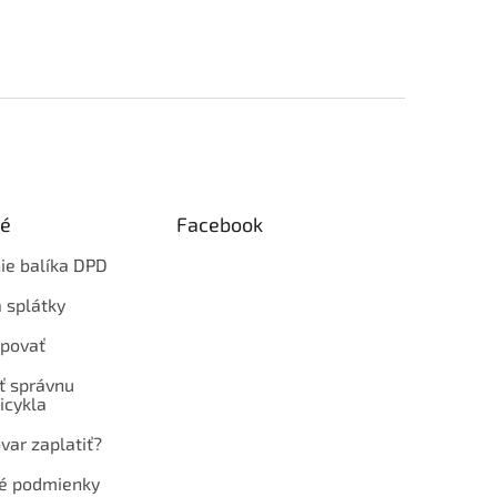
ké
Facebook
ie balíka DPD
 splátky
povať
ť správnu
icykla
var zaplatiť?
é podmienky