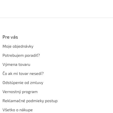
Z
á
p
ä
Pre vás
t
Moje objednávky
i
e
Potrebujem poradiť?
Výmena tovaru
Čo ak mi tovar nesedí?
Odstúpenie od zmluvy
Vernostný program
Reklamačné podmieky postup
Všetko o nákupe