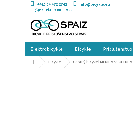
Prejsť
+421 54 472 2742
info@bicykle.eu
na
Po–Pia:
9:00–17:00
obsah
Elektrobicykle
Bicykle
Príslušenstvo
Domov
Bicykle
Cestný bicykel MERIDA SCULTUR