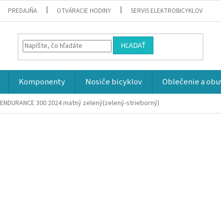
PREDAJŇA
OTVÁRACIE HODINY
SERVIS ELEKTROBICYKLOV
HĽADAŤ
Komponenty
Nosiče bicyklov
Oblečenie a obu
A ENDURANCE 300 2024
matný zelený(zelený-strieborný)