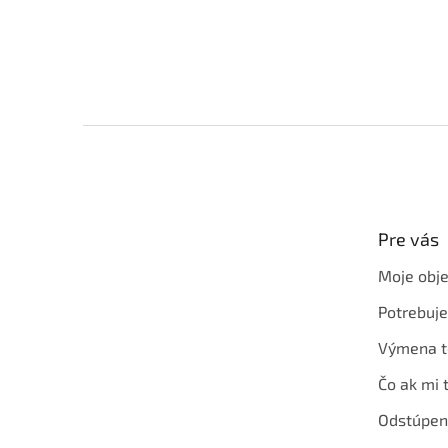
Z
á
p
ä
t
Pre vás
i
e
Moje obj
Potrebuj
Výmena t
Čo ak mi 
Odstúpen