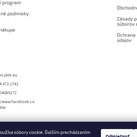
ý program
Obchodn
né podmieky
Zásady p
súborov 
 nákupe
Ochrana
údajov
bicykle.eu
4 472 2742
904089272
//www.facebook.co
kle
rvis elektrobicyklov s pohonom – BOSCH, SHIMANO, PANASONIC
Partnerský
oužíva súbory cookie. Ďalším prechádzaním
Odmietnuť