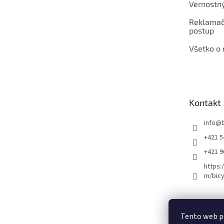
Vernostn
Reklamač
postup
Všetko o
Kontakt
info
@
+421 5
+421 
https:
m/bicy
Certifikovaný se
Tento web p