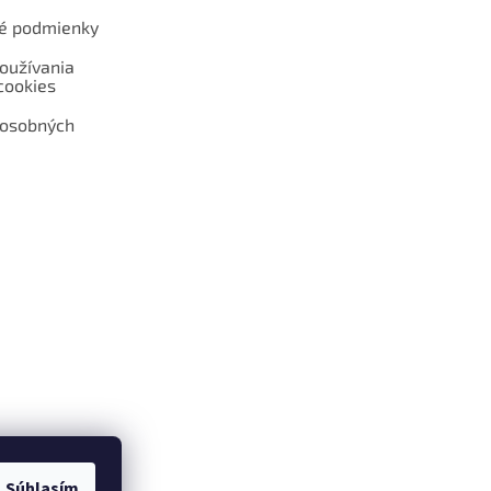
é podmienky
oužívania
cookies
 osobných
 web hokejshop.eu
Súhlasím