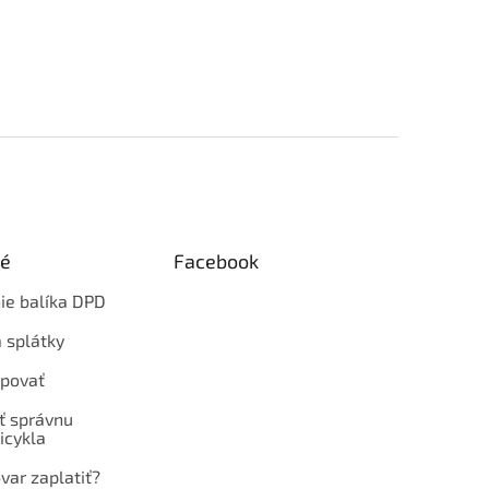
ké
Facebook
ie balíka DPD
 splátky
povať
ť správnu
icykla
var zaplatiť?