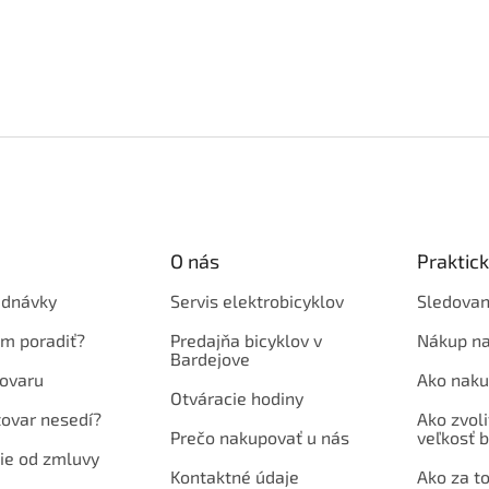
O nás
Praktic
ednávky
Servis elektrobicyklov
Sledovan
em poradiť?
Predajňa bicyklov v
Nákup na
Bardejove
ovaru
Ako naku
Otváracie hodiny
tovar nesedí?
Ako zvoli
Prečo nakupovať u nás
veľkosť b
ie od zmluvy
Kontaktné údaje
Ako za to