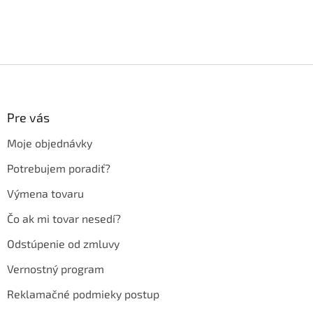
Z
á
p
ä
Pre vás
t
Moje objednávky
i
e
Potrebujem poradiť?
Výmena tovaru
Čo ak mi tovar nesedí?
Odstúpenie od zmluvy
Vernostný program
Reklamačné podmieky postup