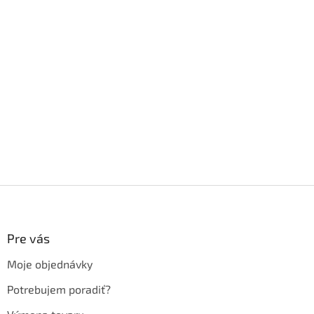
Z
á
p
ä
Pre vás
t
Moje objednávky
i
e
Potrebujem poradiť?