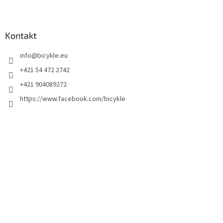
Kontakt
info
@
bicykle.eu
+421 54 472 2742
+421 904089272
https://www.facebook.com/bicykle