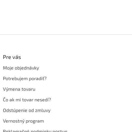
Z
á
p
ä
Pre vás
t
Moje objednávky
i
e
Potrebujem poradiť?
Výmena tovaru
Čo ak mi tovar nesedí?
Odstúpenie od zmluvy
Vernostný program
Reklamačné podmieky postup