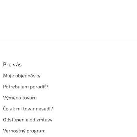
Z
á
p
ä
Pre vás
t
Moje objednávky
i
e
Potrebujem poradiť?
Výmena tovaru
Čo ak mi tovar nesedí?
Odstúpenie od zmluvy
Vernostný program