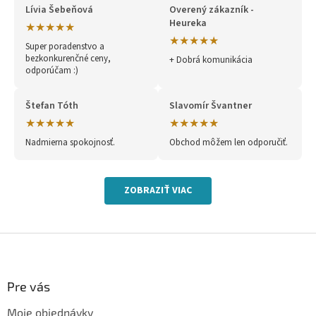
Lívia Šebeňová
Overený zákazník -
Heureka
★★★★★
★★★★★
Super poradenstvo a
bezkonkurenčné ceny,
+ Dobrá komunikácia
odporúčam :)
Štefan Tóth
Slavomír Švantner
★★★★★
★★★★★
Nadmierna spokojnosť.
Obchod môžem len odporučiť.
ZOBRAZIŤ VIAC
Z
á
p
ä
Pre vás
t
Moje objednávky