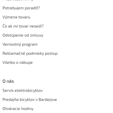
i
e
Potrebujem poradiť?
Výmena tovaru
Čo ak mi tovar nesedí?
Odstúpenie od zmluvy
Vernostný program
Reklamačné podmieky postup
Všetko o nákupe
O nás
Servis elektrobicyklov
Predajňa bicyklov v Bardejove
Otváracie hodiny