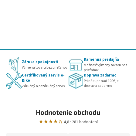
Kamenná predajňa
Záruka spokojnosti
Možnosť výmeny tovaru bez
Výmena tovaru bez prieťahov
prieťahov
Certifikovaný servis e-
Doprava zadarmo
Bike
Pri nákupe nad 100€ je
doprava zadarmo
Záručný a pozáručný servis
Hodnotenie obchodu
★★★★½
4,8 · 281 hodnotení