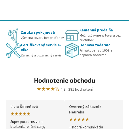
Kamenná predajňa
Záruka spokojnosti
Možnosť výmeny tovaru bez
Výmena tovaru bez prieťahov
prieťahov
Certifikovaný servis e-
Doprava zadarmo
Bike
Pri nákupe nad 100€ je
doprava zadarmo
Záručný a pozáručný servis
Hodnotenie obchodu
★★★★½
4,8 · 281 hodnotení
Lívia Šebeňová
Overený zákazník -
Heureka
★★★★★
★★★★★
Super poradenstvo a
bezkonkurenčné ceny,
+ Dobrá komunikácia