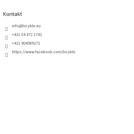
Kontakt
info
@
bicykle.eu
+421 54 472 2742
+421 904089272
https://www.facebook.com/bicykle