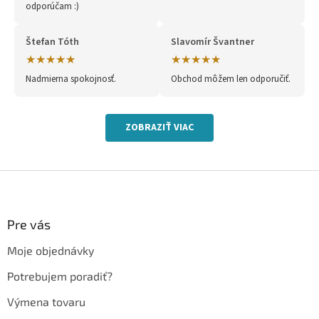
odporúčam :)
Štefan Tóth
Slavomír Švantner
★★★★★
★★★★★
Nadmierna spokojnosť.
Obchod môžem len odporučiť.
ZOBRAZIŤ VIAC
Z
á
p
ä
Pre vás
t
Moje objednávky
i
e
Potrebujem poradiť?
Výmena tovaru