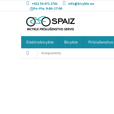
Prejsť
+421 54 472 2742
info@bicykle.eu
na
Po–Pia:
9:00–17:00
obsah
Elektrobicykle
Bicykle
Príslušenstvo
Domov
Komponenty