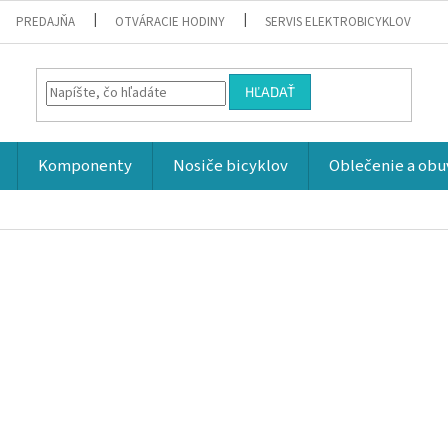
PREDAJŇA
OTVÁRACIE HODINY
SERVIS ELEKTROBICYKLOV
HĽADAŤ
Komponenty
Nosiče bicyklov
Oblečenie a obu