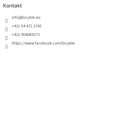
Kontakt
info
@
bicykle.eu
+421 54 472 2742
+421 904089272
https://www.facebook.com/bicykle