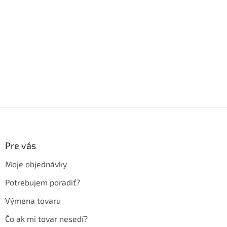
Z
á
p
ä
Pre vás
t
Moje objednávky
i
e
Potrebujem poradiť?
Výmena tovaru
Čo ak mi tovar nesedí?