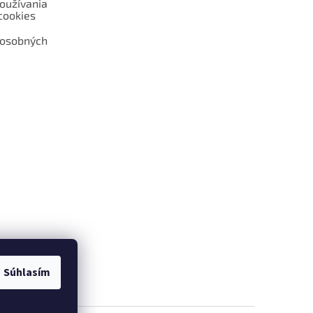
oužívania
cookies
 osobných
 web hokejshop.eu
Súhlasím