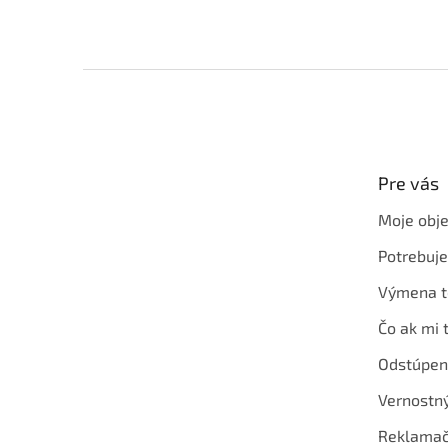
Z
á
p
ä
t
Pre vás
i
e
Moje obj
Potrebuj
Výmena t
Čo ak mi 
Odstúpen
Vernostn
Reklamač