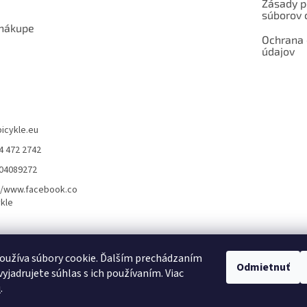
Zásady p
súborov 
 nákupe
Ochrana
údajov
bicykle.eu
4 472 2742
904089272
//www.facebook.co
kle
rvis elektrobicyklov s pohonom – BOSCH, SHIMANO, PANASONIC
Partnerský
oužíva súbory cookie. Ďalším prechádzaním
Odmietnuť
yjadrujete súhlas s ich používaním. Viac
u
.