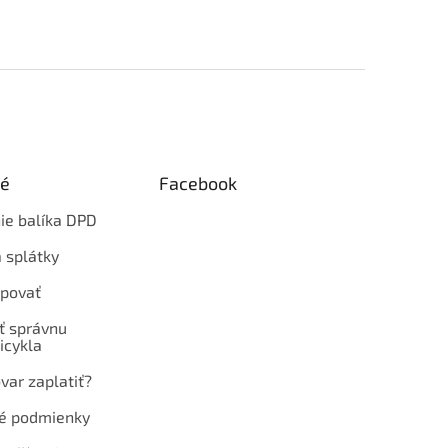
ké
Facebook
ie balíka DPD
 splátky
povať
ť správnu
icykla
var zaplatiť?
é podmienky