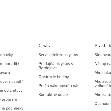
O nás
Praktic
ednávky
Servis elektrobicyklov
Sledovan
em poradiť?
Predajňa bicyklov v
Nákup na
Bardejove
ovaru
Ako naku
Otváracie hodiny
tovar nesedí?
Ako zvoli
Prečo nakupovať u nás
veľkosť b
ie od zmluvy
Kontaktné údaje
Ako za to
ý program
Obchodn
né podmieky