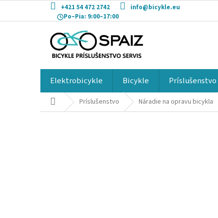
Prejsť
+421 54 472 2742
info@bicykle.eu
na
Po–Pia:
9:00–17:00
obsah
Elektrobicykle
Bicykle
Príslušenstvo
Domov
Príslušenstvo
Náradie na opravu bicykla