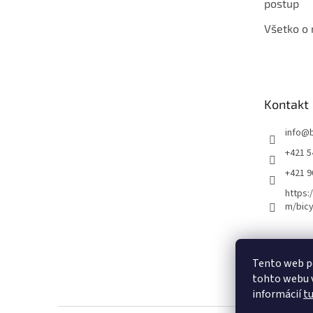
postup
Všetko o
Kontakt
info
@
+421 5
+421 
https:
m/bicy
Certifikovaný se
Tento web p
tohto webu v
informácií
t