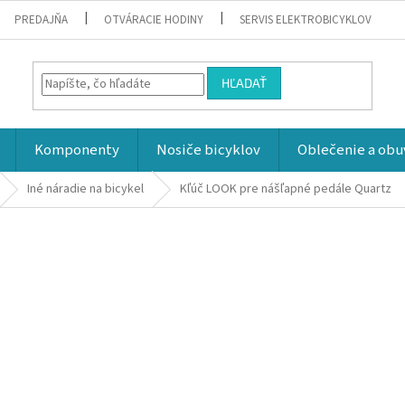
PREDAJŇA
OTVÁRACIE HODINY
SERVIS ELEKTROBICYKLOV
HĽADAŤ
Komponenty
Nosiče bicyklov
Oblečenie a obu
Iné náradie na bicykel
Kľúč LOOK pre nášľapné pedále Quartz