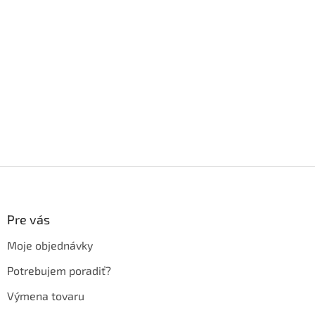
Z
á
p
ä
Pre vás
t
Moje objednávky
i
e
Potrebujem poradiť?
Výmena tovaru