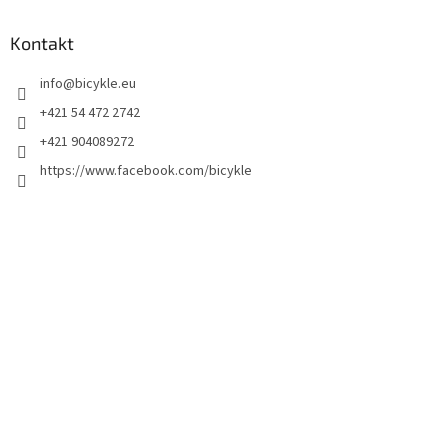
Kontakt
info
@
bicykle.eu
+421 54 472 2742
+421 904089272
https://www.facebook.com/bicykle