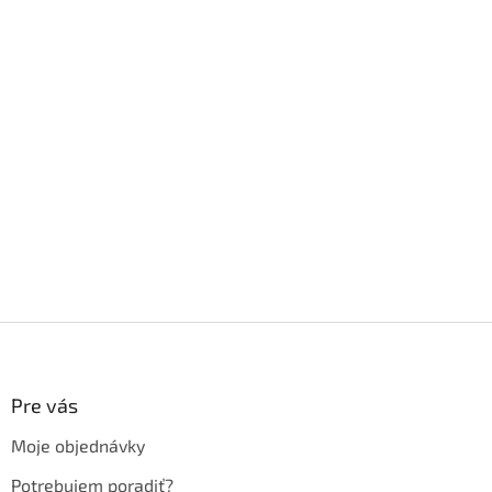
Z
á
p
ä
Pre vás
t
Moje objednávky
i
e
Potrebujem poradiť?