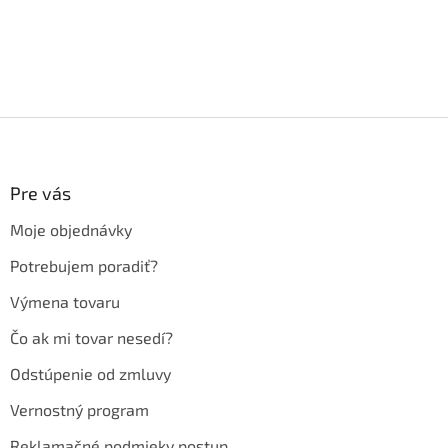
Z
á
p
ä
Pre vás
t
Moje objednávky
i
e
Potrebujem poradiť?
Výmena tovaru
Čo ak mi tovar nesedí?
Odstúpenie od zmluvy
Vernostný program
Reklamačné podmieky postup