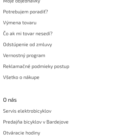
Moje objednávky
i
e
Potrebujem poradiť?
Výmena tovaru
Čo ak mi tovar nesedí?
Odstúpenie od zmluvy
Vernostný program
Reklamačné podmieky postup
Všetko o nákupe
O nás
Servis elektrobicyklov
Predajňa bicyklov v Bardejove
Otváracie hodiny