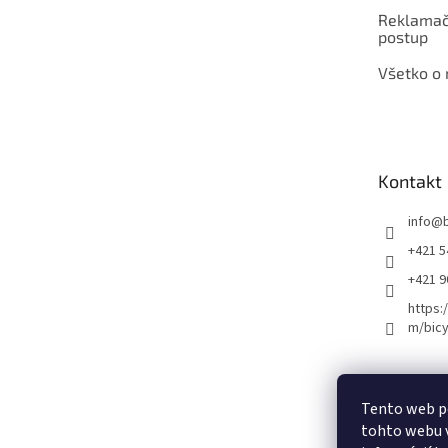
Reklamač
postup
Všetko o
Kontakt
info
@
+421 5
+421 
https:
m/bicy
Certifikovaný se
Tento web p
tohto webu v