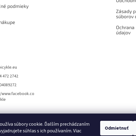
Obchodn
né podmieky
Zásady p
súborov 
 nákupe
Ochrana
údajov
bicykle.eu
4 472 2742
904089272
//www.facebook.co
kle
rvis elektrobicyklov s pohonom – BOSCH, SHIMANO, PANASONIC
Partnerský
oužíva súbory cookie. Ďalším prechádzaním
Odmietnuť
yjadrujete súhlas s ich používaním. Viac