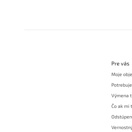
Z
á
p
ä
t
Pre vás
i
e
Moje obj
Potrebuj
Výmena t
Čo ak mi 
Odstúpen
Vernostn