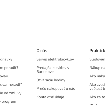
O nás
Praktic
ednávky
Servis elektrobicyklov
Sledovan
em poradiť?
Predajňa bicyklov v
Nákup na
Bardejove
ovaru
Ako naku
Otváracie hodiny
tovar nesedí?
Ako zvoli
Prečo nakupovať u nás
veľkosť b
ie od zmluvy
Kontaktné údaje
Ako za to
ý program