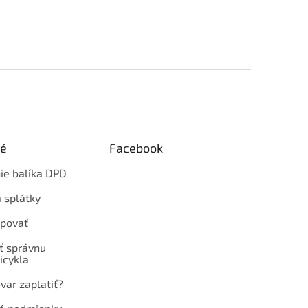
ké
Facebook
ie balíka DPD
 splátky
povať
ť správnu
icykla
var zaplatiť?