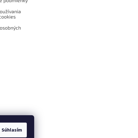
é podmienky
oužívania
cookies
 osobných
 web hokejshop.eu
Súhlasím