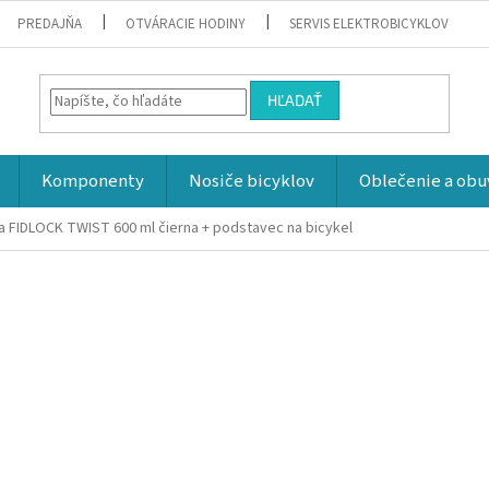
PREDAJŇA
OTVÁRACIE HODINY
SERVIS ELEKTROBICYKLOV
HĽADAŤ
Komponenty
Nosiče bicyklov
Oblečenie a obu
a FIDLOCK TWIST 600 ml čierna + podstavec na bicykel