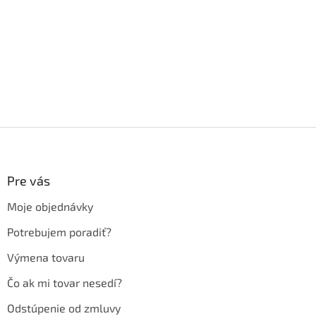
Z
á
p
ä
Pre vás
t
Moje objednávky
i
e
Potrebujem poradiť?
Výmena tovaru
Čo ak mi tovar nesedí?
Odstúpenie od zmluvy