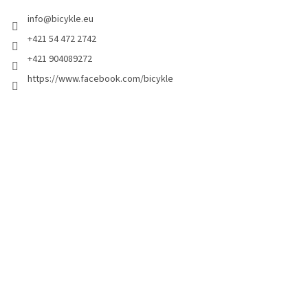
info
@
bicykle.eu
+421 54 472 2742
+421 904089272
https://www.facebook.com/bicykle