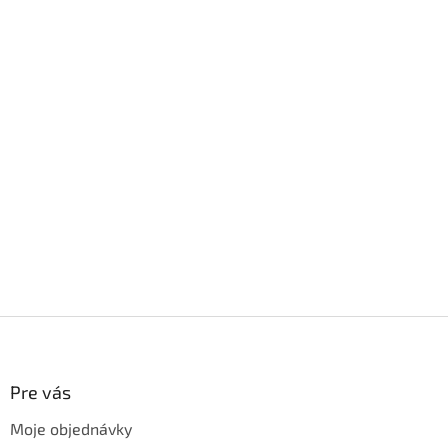
Z
á
p
ä
Pre vás
t
Moje objednávky
i