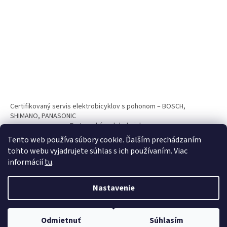
Certifikovaný servis elektrobicyklov s pohonom – BOSCH,
SHIMANO, PANASONIC
Partnerský web hokejshop.eu
Tento web používa súbory cookie. Ďalším prechádzaním
tohto webu vyjadrujete súhlas s ich používaním. Viac
informácií
tu
.
Nastavenie
Vytvoril Shoptet
Odmietnuť
Súhlasím
Copyright 2026
BICYKLE SPAIZ shop
. Všetky práva vyhradené.