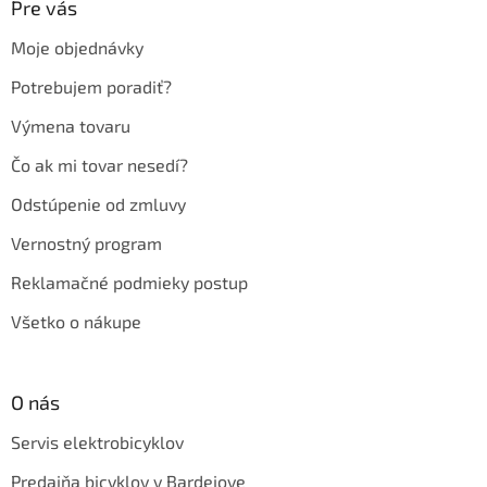
ä
Pre vás
t
Moje objednávky
i
e
Potrebujem poradiť?
Výmena tovaru
Čo ak mi tovar nesedí?
Odstúpenie od zmluvy
Vernostný program
Reklamačné podmieky postup
Všetko o nákupe
O nás
Servis elektrobicyklov
Predajňa bicyklov v Bardejove