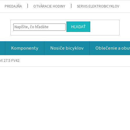
PREDAJŇA
OTVÁRACIE HODINY
SERVIS ELEKTROBICYKLOV
HĽADAŤ
Komponenty
Nosiče bicyklov
Oblečenie a obu
t 27.5 FV42