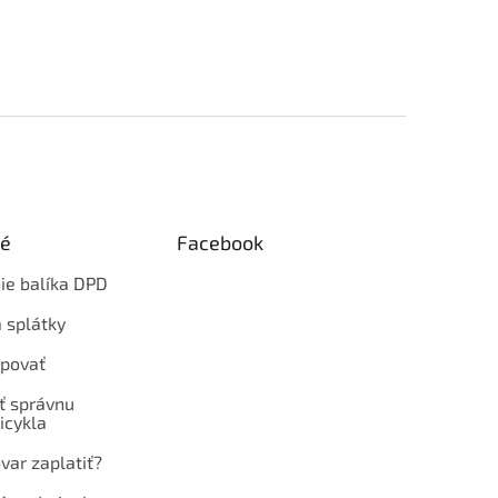
ké
Facebook
ie balíka DPD
 splátky
povať
ť správnu
icykla
var zaplatiť?