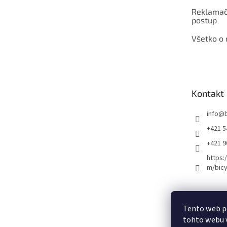
Reklamač
postup
Všetko o
Kontakt
info
@
+421 5
+421 
https:
m/bicy
Certifikovaný se
Tento web p
tohto webu v