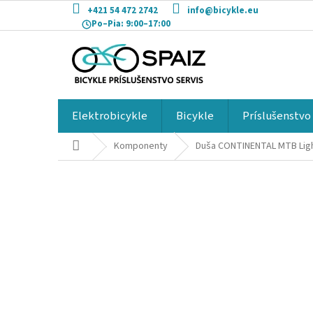
Prejsť
+421 54 472 2742
info@bicykle.eu
na
Po–Pia:
9:00–17:00
obsah
Elektrobicykle
Bicykle
Príslušenstvo
Domov
Komponenty
Duša CONTINENTAL MTB Ligh