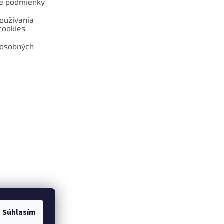
é podmienky
oužívania
cookies
 osobných
 web hokejshop.eu
Súhlasím