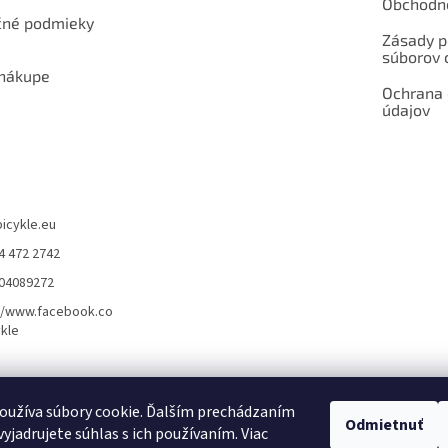
Obchodn
né podmieky
Zásady p
súborov 
 nákupe
Ochrana
údajov
bicykle.eu
4 472 2742
904089272
//www.facebook.co
kle
rvis elektrobicyklov s pohonom – BOSCH, SHIMANO, PANASONIC
Partnerský
oužíva súbory cookie. Ďalším prechádzaním
Odmietnuť
yjadrujete súhlas s ich používaním. Viac