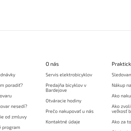
O nás
Praktic
ednávky
Servis elektrobicyklov
Sledovan
em poradiť?
Predajňa bicyklov v
Nákup na
Bardejove
ovaru
Ako naku
Otváracie hodiny
tovar nesedí?
Ako zvoli
Prečo nakupovať u nás
veľkosť b
ie od zmluvy
Kontaktné údaje
Ako za to
ý program