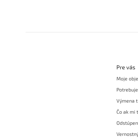
Z
á
p
ä
t
Pre vás
i
e
Moje obj
Potrebuj
Výmena t
Čo ak mi 
Odstúpen
Vernostn