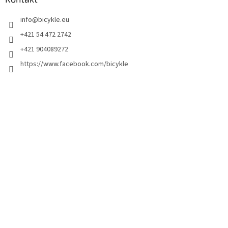
info
@
bicykle.eu
+421 54 472 2742
+421 904089272
https://www.facebook.com/bicykle