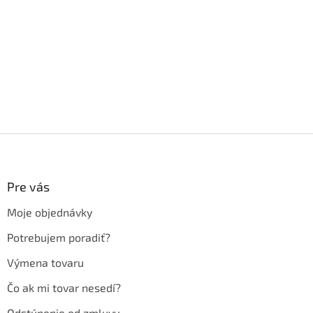
Z
á
p
ä
Pre vás
t
Moje objednávky
i
e
Potrebujem poradiť?
Výmena tovaru
Čo ak mi tovar nesedí?
Odstúpenie od zmluvy