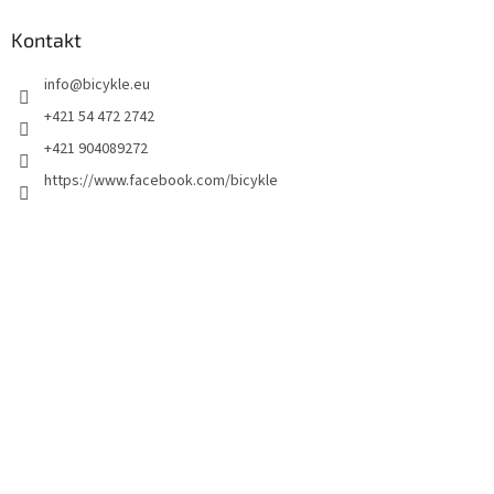
Kontakt
info
@
bicykle.eu
+421 54 472 2742
+421 904089272
https://www.facebook.com/bicykle