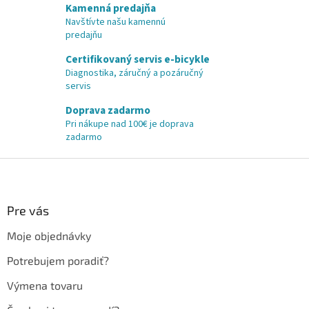
Kamenná predajňa
Navštívte našu kamennú
predajňu
Certifikovaný servis e-bicykle
Diagnostika, záručný a pozáručný
servis
Doprava zadarmo
Pri nákupe nad 100€ je doprava
zadarmo
Z
á
p
ä
Pre vás
t
Moje objednávky
i
e
Potrebujem poradiť?
Výmena tovaru