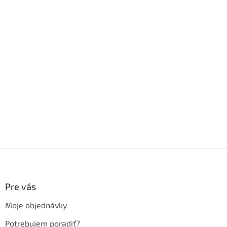
Z
á
p
ä
Pre vás
t
Moje objednávky
i
e
Potrebujem poradiť?