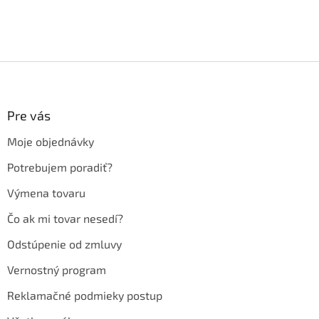
Z
á
p
ä
Pre vás
t
Moje objednávky
i
e
Potrebujem poradiť?
Výmena tovaru
Čo ak mi tovar nesedí?
Odstúpenie od zmluvy
Vernostný program
Reklamačné podmieky postup