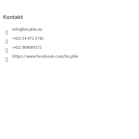
Kontakt
info
@
bicykle.eu
+421 54 472 2742
+421 904089272
https://www.facebook.com/bicykle