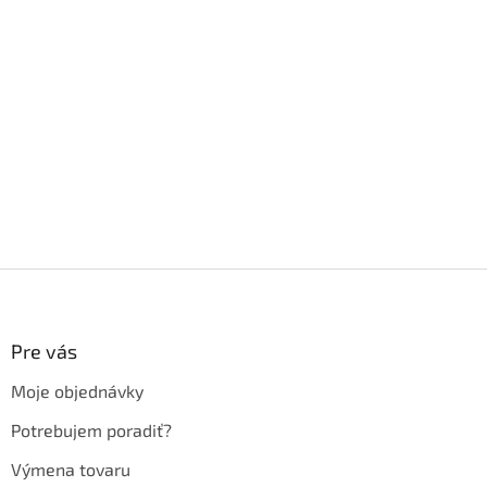
Z
á
p
ä
Pre vás
t
Moje objednávky
i
e
Potrebujem poradiť?
Výmena tovaru