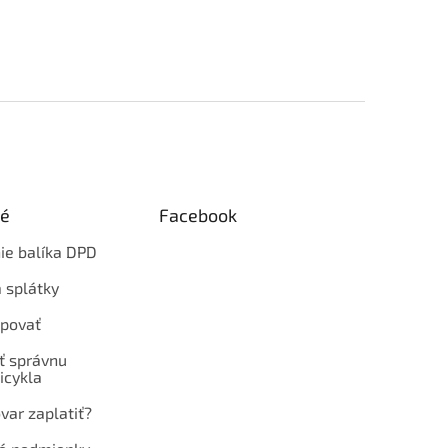
ké
Facebook
ie balíka DPD
 splátky
povať
ť správnu
icykla
var zaplatiť?