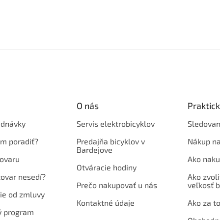
O nás
Praktic
ednávky
Servis elektrobicyklov
Sledovan
em poradiť?
Predajňa bicyklov v
Nákup na
Bardejove
ovaru
Ako naku
Otváracie hodiny
tovar nesedí?
Ako zvoli
Prečo nakupovať u nás
veľkosť b
ie od zmluvy
Kontaktné údaje
Ako za to
ý program