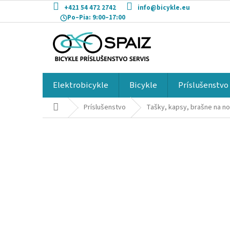
Prejsť
+421 54 472 2742
info@bicykle.eu
na
Po–Pia:
9:00–17:00
obsah
Elektrobicykle
Bicykle
Príslušenstvo
Domov
Príslušenstvo
Tašky, kapsy, brašne na no