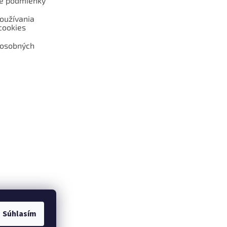
é podmienky
oužívania
cookies
 osobných
 web hokejshop.eu
Súhlasím