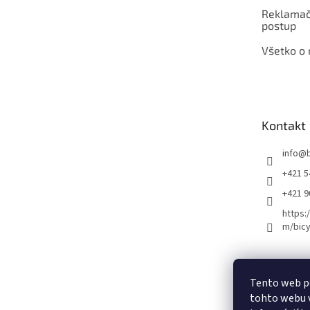
Reklamač
postup
Všetko o
Kontakt
info
@
+421 5
+421 
https:
m/bicy
Certifikovaný se
Tento web p
tohto webu v