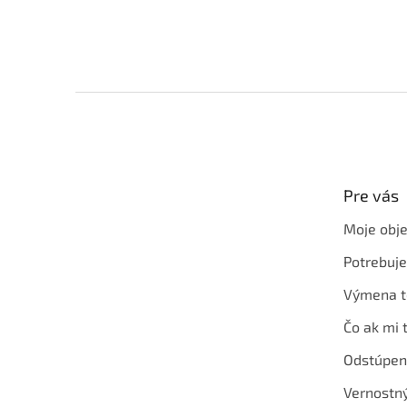
Z
á
p
ä
t
Pre vás
i
e
Moje obj
Potrebuj
Výmena t
Čo ak mi 
Odstúpen
Vernostn