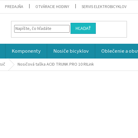
PREDAJŇA
OTVÁRACIE HODINY
SERVIS ELEKTROBICYKLOV
HĽADAŤ
Komponenty
Nosiče bicyklov
Oblečenie a obu
sič
Nosičová taška ACID TRUNK PRO 10 RILink