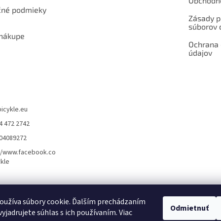
Obchodn
né podmieky
Zásady p
súborov 
 nákupe
Ochrana
údajov
bicykle.eu
4 472 2742
904089272
//www.facebook.co
kle
rvis elektrobicyklov s pohonom – BOSCH, SHIMANO, PANASONIC
Partnerský
oužíva súbory cookie. Ďalším prechádzaním
Odmietnuť
yjadrujete súhlas s ich používaním. Viac